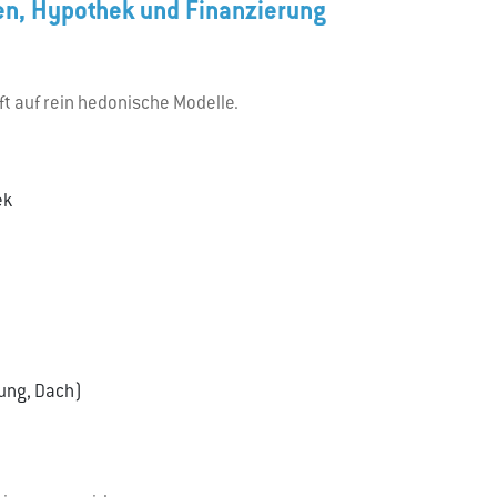
en, Hypothek und Finanzierung
t auf rein hedonische Modelle.
ek
zung, Dach)