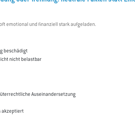
dung oder Trennung: neutrale Fakten statt Em
ft emotional und finanziell stark aufgeladen.
ig beschädigt
cht nicht belastbar
 güterrechtliche Auseinandersetzung
s akzeptiert