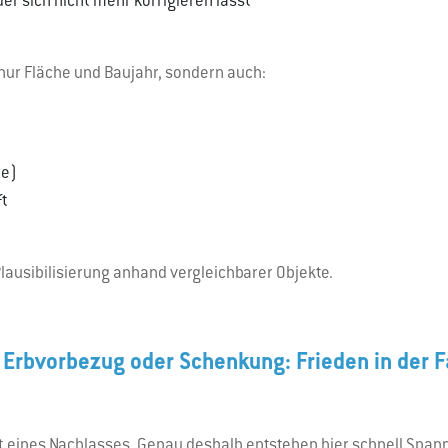
der sich nicht mehr korrigieren lässt
nur Fläche und Baujahr, sondern auch:
re)
ft
lausibilisierung anhand vergleichbarer Objekte.
 Erbvorbezug oder Schenkung: Frieden in der F
t eines Nachlasses. Genau deshalb entstehen hier schnell Spa