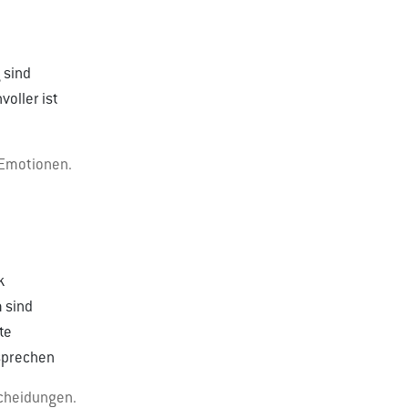
 sind
voller ist
 Emotionen.
k
 sind
te
rsprechen
scheidungen.